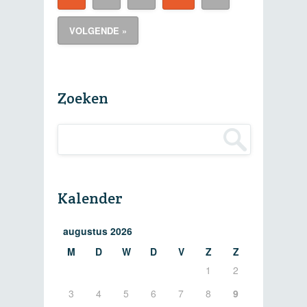
VOLGENDE »
Zoeken
Kalender
augustus 2026
M
D
W
D
V
Z
Z
1
2
3
4
5
6
7
8
9