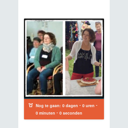
-
-
Nog te gaan:
0 dagen
0 uren
-
0 minuten
0 seconden