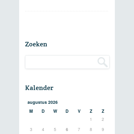
Zoeken
Kalender
augustus 2026
M
D
W
D
V
Z
Z
1
2
3
4
5
6
7
8
9