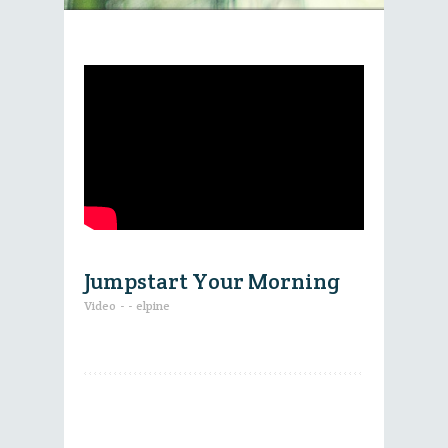
Jumpstart Your Morning
Video
-
-
elpine